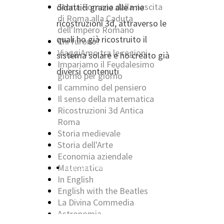
Storia Romana dalla nascita
didattici grazie alle mie
di Roma alla Caduta
ricostruzioni 3d, attraverso le
dell'Impero Romano
quali ho già ricostruito il
Chi furono?
ViaggiAmo tra le regioni
sistema solare e ho creato già
Impariamo il Feudalesimo
diversi contenuti
giorno per giorno
Il cammino del pensiero
Il senso della matematica
Ricostruzioni 3d Antica
Roma
Storia medievale
Storia dell'Arte
Economia aziendale
Matematica
Guarda i video della Playlist
In English
English with the Beatles
La Divina Commedia
Astronomia