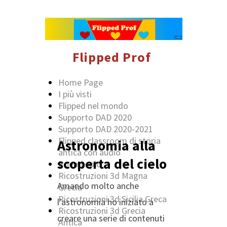
Flipped Prof
Home Page
I più visti
Flipped nel mondo
Supporto DAD 2020
Supporto DAD 2020-2021
Flipped classroom di storia
Astronomia alla
antica con audio
scoperta del cielo
Poemi epici
Ricostruzioni 3d Magna
Amando molto anche
Grecia
Ricostruzioni 3d Sicilia Greca
l'astronomia ho iniziato a
Ricostruzioni 3d Grecia
creare una serie di contenuti
Antica